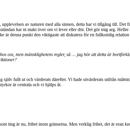
upplevelsen av naturen med alla sinnen, detta har vi tillgång till. Det fi
utändan har ni makt över om vi lever eller dör. Det gör mig arg. Hellre a
ske är denna punkt den viktigaste att diskutera för en fullkomlig relat
r hos oss, men mänsklighetens regler, så … jag hör att detta är bortförk
riktioner?
 själv fullt ut och värderats därefter. Vi hade utvärderats utifrån måttst
yrkor är centrala och vi hjälps åt.
så som ting är nu, frihet inom gränserna. Men verklig frihet, det är eran k