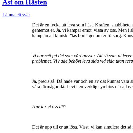
Àst om Hästen
Lämna ett svar
Det är en lycka att leva som häst. Kraften, snabbheten, 
gentemot er. Ja, vi kämpar emot, vissa av oss. Men i sl
kamp än att kliniskt ”tas bort” genom er försorg. Kan
Vi har sett på det som vårt ansvar. Att så som ni leve
problemet. Vi hade behövt leva sida vid sida utan rest
Ja, precis så. Då hade var och en av oss kunnat vara sig
våra förmågor då. Levt i en verklig symbios där allas st
Hur tar vi oss dit?
Det är upp till er att lösa. Visst, vi kan simulera det 