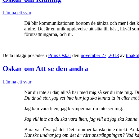
Lämna ett svar
Då blir kommunikationen bortom de tänkta och mer i det kä
andre. Det är en unik upplevelse att sitta till häst, likvä
förutsättningarna, och ni.
Detta inlägg postades i
Prins Oskar
den
november 27, 2018
av
tinak
Oskar om Att se den andra
Lämna ett svar
När du inte är där, alltså här med mig så ser du inte mig. Du
Du är så stor, jag vet inte hur jag ska kunna ta in eller möta
Jag kan vara liten, jag krymper när du inte ser mig.
Jag vill inte att du ska vara liten, jag vill att jag ska kunn
Bara var. Öva på det. Det kommer kanske inte direkt. Andas
Kanske undrar jag om det är värt ansträngningen? Vad ka