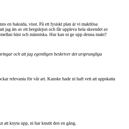
nns en baksida, visst. På ett fysiskt plan är vi maktlösa
tt jag äts av ett bergslejon och får uppleva hela skeendet av
ion mellan häst och människa. Hur kan ni ge upp denna makt?
laringar och att jag egentligen beskriver det ursprungliga
ockar relevanta för vår art. Kanske hade ni haft vett att uppskatta
nut att knyta upp, ni har knutit den en gång.