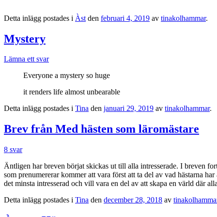
Detta inlägg postades i
Àst
den
februari 4, 2019
av
tinakolhammar
.
Mystery
Lämna ett svar
Everyone a mystery so huge
it renders life almost unbearable
Detta inlägg postades i
Tina
den
januari 29, 2019
av
tinakolhammar
.
Brev från Med hästen som läromästare
8 svar
Äntligen har breven börjat skickas ut till alla intresserade. I breven 
som prenumererar kommer att vara först att ta del av vad hästarna har 
det minsta intresserad och vill vara en del av att skapa en värld där al
Detta inlägg postades i
Tina
den
december 28, 2018
av
tinakolhamma