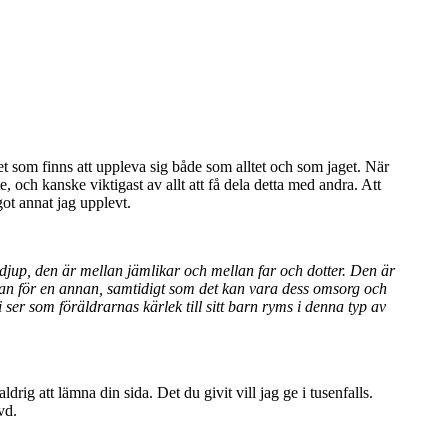
het som finns att uppleva sig både som alltet och som jaget. När
te, och kanske viktigast av allt att få dela detta med andra. Att
got annat jag upplevt.
djup, den är mellan jämlikar och mellan far och dotter. Den är
dran för en annan, samtidigt som det kan vara dess omsorg och
 ser som föräldrarnas kärlek till sitt barn ryms i denna typ av
rig att lämna din sida. Det du givit vill jag ge i tusenfalls.
vd.