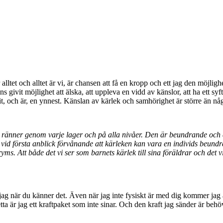
lltet och alltet är vi, är chansen att få en kropp och ett jag den möjlig
ans givit möjlighet att älska, att uppleva en vidd av känslor, att ha ett syf
varit, och är, en ynnest. Känslan av kärlek och samhörighet är större än nå
h ränner genom varje lager och på alla nivåer. Den är beundrande och 
h vid första anblick förvånande att kärleken kan vara en individs beun
s. Att både det vi ser som barnets kärlek till sina föräldrar och det vi
jag när du känner det. Även när jag inte fysiskt är med dig kommer jag ald
a är jag ett kraftpaket som inte sinar. Och den kraft jag sänder är behö