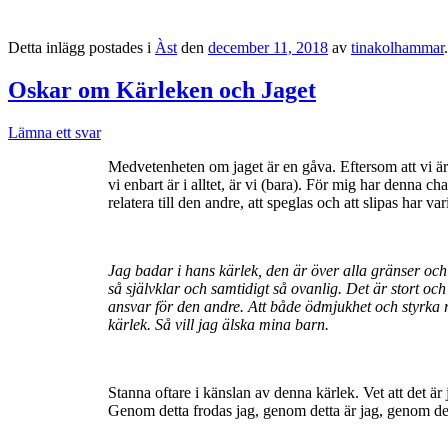
Detta inlägg postades i
Àst
den
december 11, 2018
av
tinakolhammar
.
Oskar om Kärleken och Jaget
Lämna ett svar
Medvetenheten om jaget är en gåva. Eftersom att vi är a
vi enbart är i alltet, är vi (bara). För mig har denna ch
relatera till den andre, att speglas och att slipas har 
Jag badar i hans kärlek, den är över alla gränser oc
så självklar och samtidigt så ovanlig.
Det är stort oc
ansvar för den andre. Att både ödmjukhet och styrka rym
kärlek. Så vill jag älska mina barn.
Stanna oftare i känslan av denna kärlek. Vet att det är 
Genom detta frodas jag, genom detta är jag, genom dett