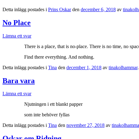
Detta inlägg postades i
Prins Oskar
den
december 6, 2018
av
tinakol
No Place
Lämna ett svar
There is a place, that is no-place. There is no time, no spa
Find there everything. And nothing.
Detta inlägg postades i
Tina
den
december 1, 2018
av
tinakolhammar
.
Bara vara
Lämna ett svar
Njutningen i ett blankt papper
som inte behöver fyllas
Detta inlägg postades i
Tina
den
november 27, 2018
av
tinakolhamma
Oskar om Ridning