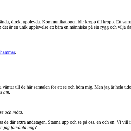
nda, direkt upplevda. Kommunikationen blir kropp till kropp. Ett samsp
l som det är en unik upplevelse att bära en människa på sin rygg och vilj
olhammar
.
 väntar till de här samtalen för att se och höra mig. Men jag är hela tid
 allt.
a se och möta.
 de där extra andetagen. Stanna upp och se på oss, en och en. Vi vill i
n jag förvänta mig?