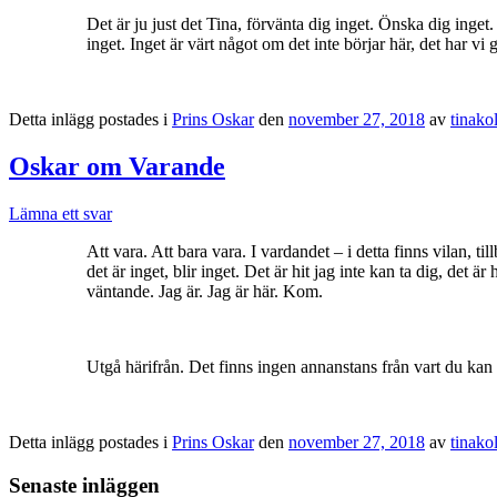
Det är ju just det Tina, förvänta dig inget. Önska dig ing
inget. Inget är värt något om det inte börjar här, det har vi 
Detta inlägg postades i
Prins Oskar
den
november 27, 2018
av
tinak
Oskar om Varande
Lämna ett svar
Att vara. Att bara vara. I vardandet – i detta finns vilan, t
det är inget, blir inget. Det är hit jag inte kan ta dig, de
väntande. Jag är. Jag är här. Kom.
Utgå härifrån. Det finns ingen annanstans från vart du kan u
Detta inlägg postades i
Prins Oskar
den
november 27, 2018
av
tinak
Senaste inläggen