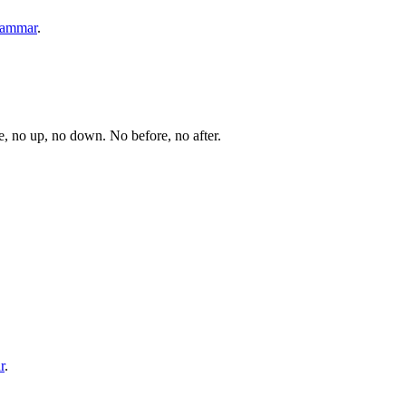
hammar
.
ce, no up, no down. No before, no after.
r
.