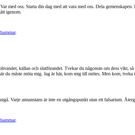
et. Var med oss. Starta din dag med att vara med oss. Dela gemenskapen
gått igenom.
olhammar
.
illblivandet, källan och slutförandet. Tvekar du någonsin om dess vikt, så 
t är här du måste möta mig. Jag är här, kom mig till mötes. Men kom, tvek
tgå. Varje annanstans är inte en utgångspunkt utan ett falsarium. Återgå a
olhammar
.